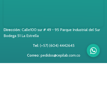
Dirección:
Calle100 sur # 49 - 95 Parque Industrial del Sur
Bodega 51 La Estrella
Tel:
(+57) (604) 4442645
Correo:
pedidos@cepilab.com.co
Horarios de atención:
Lunes a Viernes 7:00 am-5:00pm
Avisos legales
Políticas de Privacidad
Aviso de Privacidad
Políticas de cookies